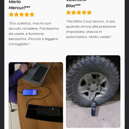
Mario
Bias***
Mercuri***
“Ha fatto il suo lavoro, in più
“Ero scettico, ma mi son
quando arriva alla pressione
dovuto ricredere. Facilissimo
impostata, stacca in
da usare, e funziona
automatico. Molto valido”.
benissimo. Piccolo e leggero.
Consigliato”.