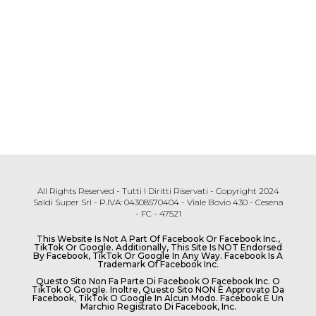
All Rights Reserved - Tutti I Diritti Riservati - Copyright 2024
Saldi Super Srl - P.IVA: 04308570404 - Viale Bovio 430 - Cesena
- FC - 47521
This Website Is Not A Part Of Facebook Or Facebook Inc.,
TikTok Or Google. Additionally, This Site Is NOT Endorsed
By Facebook, TikTok Or Google In Any Way. Facebook Is A
Trademark Of Facebook Inc.
Questo Sito Non Fa Parte Di Facebook O Facebook Inc. O
TikTok O Google. Inoltre, Questo Sito NON È Approvato Da
Facebook, TikTok O Google In Alcun Modo. Facebook È Un
Marchio Registrato Di Facebook, Inc.