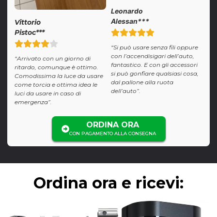
Leonardo
Alessan***
Vittorio
Pistoc***
“Si può usare senza fili oppure
con l’accendisigari dell’auto,
“Arrivato con un giorno di
fantastico. E con gli accessori
ritardo, comunque è ottimo.
si può gonfiare qualsiasi cosa,
Comodissima la luce da usare
dal pallone alla ruota
come torcia e ottima idea le
dell’auto”.
luci da usare in caso di
emergenza”.
ORDINA ORA
CON PAGAMENTO ALLA CONSEGNA
Ordina ora e ricevi: