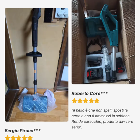
Roberto Core***
“
Il bello è che non spali: sposti la
neve e non ti ammazzi la schiena.
Rende parecchio, prodotto davvero
serio”.
Sergio Piracc***