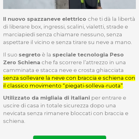
Il nuovo spazzaneve elettrico
che ti dà la libertà
di
liberare box, ingressi, scalini, vialetti, strade e
marciapiedi
senza chiamare nessuno, senza
aspettare il vicino e s
enza tirare su neve a mano.
Il suo
segreto
è la
speciale tecnologia Peso
Zero Schiena
che
fa scorrere l’attrezzo in una
camminata e stacca neve e crosta ghiacciata
senza sollevare la neve con braccia e schiena con
il classico movimento “piegati-solleva-ruota”
.
Utilizzato da migliaia di italiani
per entrare e
uscire di casa in totale sicurezza dopo una
nevicata senza rimanere bloccati con braccia e
schiena.