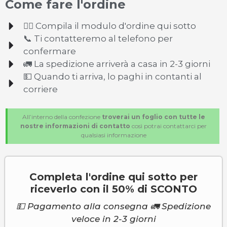
Come fare l'ordine
✍🏻 Compila il modulo d'ordine qui sotto
📞 Ti contatteremo al telefono per
confermare
🚛 La spedizione arriverà a casa in 2-3 giorni
💵 Quando ti arriva, lo paghi in contanti al
corriere
All’interno della confezione
troverai un foglio con tutte le
nostre informazioni di contatto
così potrai contattarci per
qualsiasi informazione
Completa l'ordine qui sotto per
riceverlo con il 50% di SCONTO
💵 Pagamento alla consegna 🚛 Spedizione
veloce in 2-3 giorni