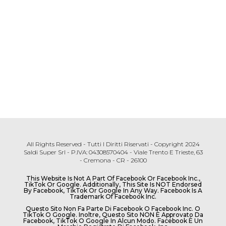
All Rights Reserved - Tutti I Diritti Riservati - Copyright 2024
Saldi Super Srl - P.IVA: 04308570404 - Viale Trento E Trieste, 63
- Cremona - CR - 26100
This Website Is Not A Part Of Facebook Or Facebook Inc.,
TikTok Or Google. Additionally, This Site Is NOT Endorsed
By Facebook, TikTok Or Google In Any Way. Facebook Is A
Trademark Of Facebook Inc.
Questo Sito Non Fa Parte Di Facebook O Facebook Inc. O
TikTok O Google. Inoltre, Questo Sito NON È Approvato Da
Facebook, TikTok O Google In Alcun Modo. Facebook È Un