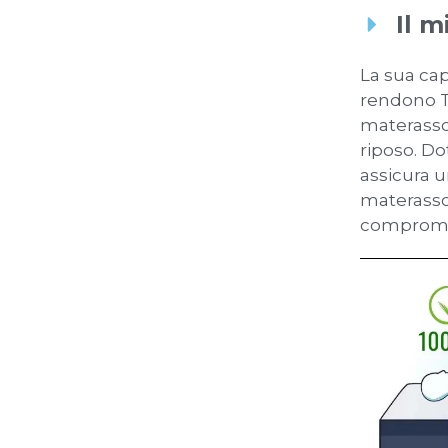
Il m
La sua cap
rendono T
materasso 
riposo. Dot
assicura u
materasso
comprome