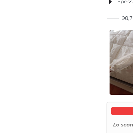
Spess
98,7
Lo scon