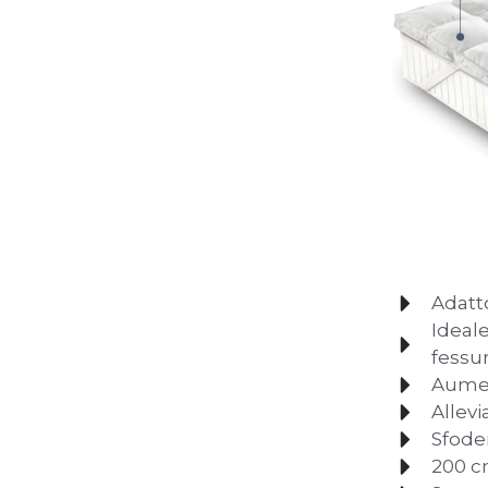
Adatt
Ideale
fessur
Aumen
Allevi
Sfoder
200 c