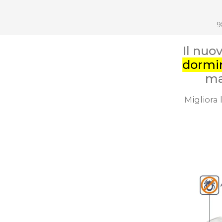
9
Il nuo
dormir
ma
Migliora 