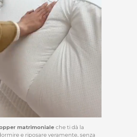
topper matrimoniale
che ti dà la
 dormire e riposare veramente, senza