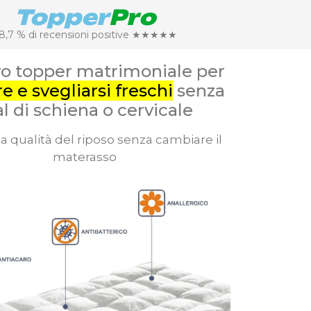
Topper
Pro
8,7 % di recensioni positive ★★★★★
vo topper matrimoniale per
e e svegliarsi freschi
senza
l di schiena o cervicale
la qualità del riposo senza cambiare il
materasso