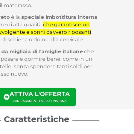
il materasso.
reto
è la
speciale imbottitura interna
re di alta qualità
che garantisce un
vvolgente e sonni davvero riposanti
di schiena o dolori alla cervicale.
 da migliaia di famiglie italiane
che
riposare e dormire bene, come in un
stelle, senza spendere tanti soldi per
sso nuovo.
ATTIVA L'OFFERTA
CON PAGAMENTO ALLA CONSEGNA
Caratteristiche