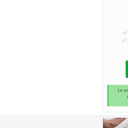
✅ 
✅ 
Lo sc