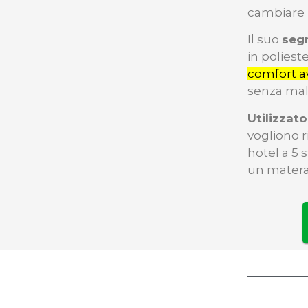
cambiare 
Il suo
seg
in polieste
comfort a
senza mal 
Utilizzato
vogliono 
hotel a 5 
un matera