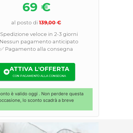
69 €
al posto di
139,00 €
Spedizione veloce in 2-3 giorni
Nessun pagamento anticipato
✅ Pagamento alla consegna
ATTIVA L'OFFERTA
CON PAGAMENTO ALLA CONSEGNA
onto è valido oggi
. Non perdere questa
occasione, lo sconto scadrà a breve