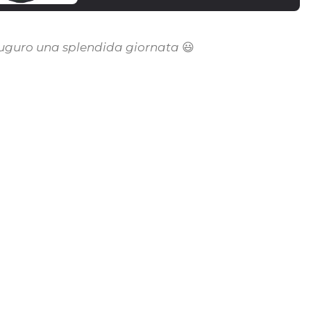
auguro una splendida giornata
😃