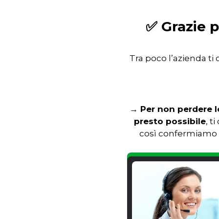
✅ Grazie p
Tra poco l’azienda t
→ Per non perdere lo
presto possibile
, t
così confermiamo l