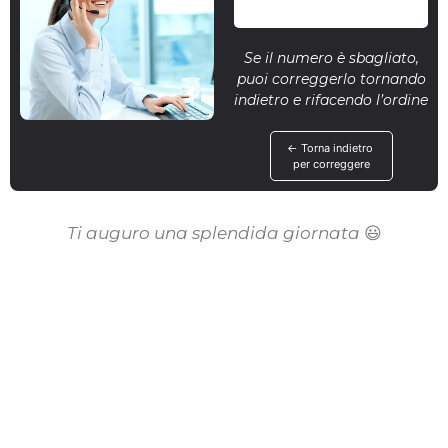
Se il numero è sbagliato,
puoi correggerlo tornando
indietro e rifacendo l’ordine
← Torna indietro
per correggere
Ti auguro una splendida giornata
😃